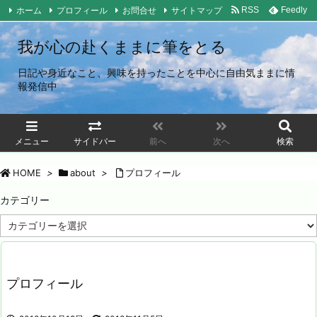
ホーム
プロフィール
お問合せ
サイトマップ
RSS
Feedly
我が心の赴くままに筆をとる
日記や身近なこと、興味を持ったことを中心に自由気ままに情
報発信中
メニュー
サイドバー
前へ
次へ
検索
HOME
>
about
>
プロフィール
カテゴリー
カ
テ
ゴ
リ
ー
プロフィール