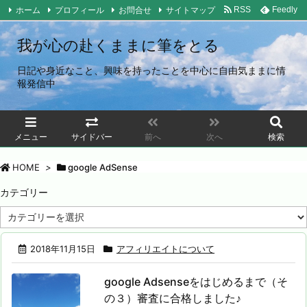
ホーム
プロフィール
お問合せ
サイトマップ
RSS
Feedly
我が心の赴くままに筆をとる
日記や身近なこと、興味を持ったことを中心に自由気ままに情
報発信中
メニュー
サイドバー
前へ
次へ
検索
HOME
>
google AdSense
カテゴリー
カ
テ
ゴ
2018年11月15日
アフィリエイトについて
リ
ー
google Adsenseをはじめるまで（そ
の３）審査に合格しました♪