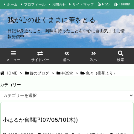
ホーム
プロフィール
お問合せ
サイトマップ
RSS
Feedly
我が心の赴くままに筆をとる
日記や身近なこと、興味を持ったことを中心に自由気ままに情
報発信中
メニュー
サイドバー
前へ
次へ
検索
HOME
>
昔のブログ
>
神楽堂
>
色々（携帯より）
カテゴリー
カ
テ
ゴ
リ
ー
小はるか奮闘記(07/05/10(木))