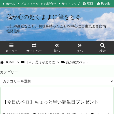
ホーム
プロフィール
お問合せ
サイトマップ
RSS
Feedly
我が心の赴くままに筆をとる
日記や身近なこと、興味を持ったことを中心に自由気ままに情
報発信中
メニュー
サイドバー
前へ
次へ
検索
HOME
>
日々、思うがままに
>
我が家のペット
カテゴリー
カ
テ
ゴ
リ
ー
【今日のペロ】ちょっと早い誕生日プレゼント