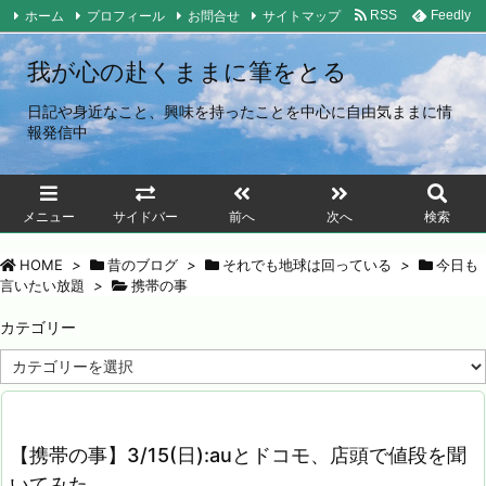
ホーム
プロフィール
お問合せ
サイトマップ
RSS
Feedly
我が心の赴くままに筆をとる
日記や身近なこと、興味を持ったことを中心に自由気ままに情
報発信中
メニュー
サイドバー
前へ
次へ
検索
HOME
>
昔のブログ
>
それでも地球は回っている
>
今日も
言いたい放題
>
携帯の事
カテゴリー
カ
テ
ゴ
リ
ー
【携帯の事】3/15(日):auとドコモ、店頭で値段を聞
いてみた