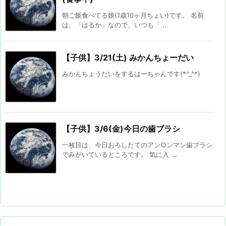
朝ご飯食べてる娘(1歳10ヶ月ちょい)です。 名前
は、「はるか」なので、いつも「 ...
【子供】3/21(土) みかんちょーだい
みかんちょうだいをするはーちゃんです(*^_^*)
【子供】3/6(金)今日の歯ブラシ
一枚目は、今日おろしたてのアン○ンマン歯ブラシ
でみがいているところです。 気に入 ...